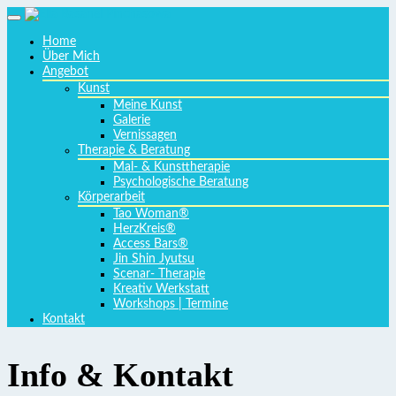
Home
Über Mich
Angebot
Kunst
Meine Kunst
Galerie
Vernissagen
Therapie & Beratung
Mal- & Kunsttherapie
Psychologische Beratung
Körperarbeit
Tao Woman®
HerzKreis®
Access Bars®
Jin Shin Jyutsu
Scenar- Therapie
Kreativ Werkstatt
Workshops | Termine
Kontakt
Info & Kontakt