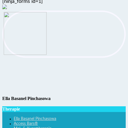
[ninja_forms id=1]
Ella Basanel Pinchasowa
Therapie
Ella Basanel Pinchasowa
Access Bars®